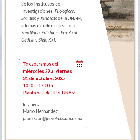
de los Institutos de
Investigaciones
Filológicas
,
Sociales
y
Jurídicas
de la UNAM,
además de editoriales como
Santillana
,
Ediciones Era
,
Akal
,
Gedisa
y
Siglo XXI.
Te esperamos del
miércoles 29 al viernes
31 de octubre, 2025
10:00 a 17:00 h
Planta baja del IIFs-UNAM
Informes:
Mario Hernández,
promocion@filosoficas.unam.mx