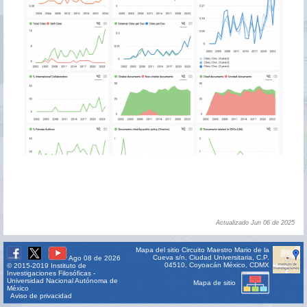
Actualizado Jun 06 de 2025
Mapa del sitio
Circuito Maestro Mario de la
Cueva s/n, Ciudad Universitaria, C.P.
Ago 08 de 2026
04510, Coyoacán México, CDMX
© 2015-2019 Instituto de
Investigaciones Filosóficas -
Universidad Nacional Autónoma de
Mapa de sitio
México
Aviso de privacidad