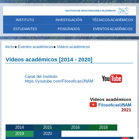
INSTITUTO DE INVESTIGACIONES FILOSÓFICAS
INSTITUTO
INVESTIGACIÓN
TÉCNICOS ACADÉMICOS
ESTUDIANTES
POSGRADOS
EVENTOS ACADÉMICOS
Inicio
►
Eventos académicos
►
Videos académicos
Videos académicos [2014 - 2020]
Canal del Instituto
https://youtube.com/FilosoficasUNAM
Videos académicos
FilosoficasUNAM
202
1
2014
2015
2016
2018
2019
2020