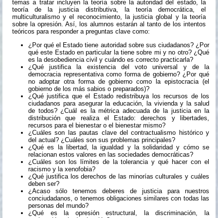
temas a tratar incluyen la teoría sobre la autoridad del estado, la
teoría de la justicia distributiva, la teoría democrática, el
multiculturalismo y el reconocimiento, la justicia global y la teoría
sobre la opresión. Así, los alumnos estarán al tanto de los intentos
teóricos para responder a preguntas clave como:
¿Por qué el Estado tiene autoridad sobre sus ciudadanos? ¿Por
qué este Estado en particular la tiene sobre mi y no otro? ¿Qué
es la desobediencia civil y cuándo es correcto practicarla?
¿Qué justifica la existencia del voto universal y de la
democracia representativa como forma de gobierno? ¿Por qué
no adoptar otra forma de gobierno como la epistocracia (el
gobierno de los más sabios o preparados)?
¿Qué justifica que el Estado redistribuya los recursos de los
ciudadanos para asegurar la educación, la vivienda y la salud
de todos? ¿Cuál es la métrica adecuada de la justicia en la
distribución que realiza el Estado: derechos y libertades,
recursos para el bienestar o el bienestar mismo?
¿Cuáles son las pautas clave del contractualismo histórico y
del actual? ¿Cuáles son sus problemas principales?
¿Qué es la libertad, la igualdad y la solidaridad y cómo se
relacionan estos valores en las sociedades democráticas?
¿Cuáles son los límites de la tolerancia y qué hacer con el
racismo y la xenofobia?
¿Qué justifica los derechos de las minorías culturales y cuáles
deben ser?
¿Acaso sólo tenemos deberes de justicia para nuestros
conciudadanos, o tenemos obligaciones similares con todas las
personas del mundo?
¿Qué es la opresión estructural, la discriminación, la