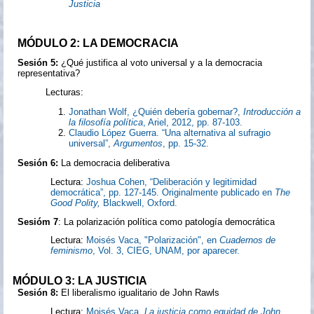
Justicia
MÓDULO 2: LA DEMOCRACIA
Sesión 5:
¿Qué justifica al voto universal y a la democracia
representativa?
Lecturas:
Jonathan Wolf, ¿Quién debería gobernar?,
Introducción a
la filosofía política
, Ariel, 2012, pp. 87-103.
Claudio López Guerra. “Una alternativa al sufragio
universal”,
Argumentos
, pp. 15-32.
Sesión 6:
La democracia deliberativa
Lectura:
Joshua Cohen, “Deliberación y legitimidad
democrática”, pp. 127-145. Originalmente publicado en
The
Good Polity,
Blackwell, Oxford.
Sesióm 7
: La polarización política como patología democrática
Lectura:
Moisés Vaca, "Polarización", en
Cuadernos de
feminismo
, Vol. 3, CIEG, UNAM, por aparecer.
MÓDULO 3: LA JUSTICIA
Sesión 8:
El liberalismo igualitario de John Rawls
Lectura:
Moisés Vaca.
La justicia como equidad de John