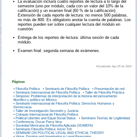
La evaluación incluirá cuatro reportes de lectura a lo largo del
semestre (uno por módulo, cada con un valor del 10% de la
calificación) y un examen final (60 % de la calificación).
Extensión de cada reporte de lectura: no menos 500 palabras,
no más de 800. Es obligatorio anotar la cuenta de palabras. Los
reportes pueden ser sobre cualquier lectura del módulo en
cuestión.
Entrega de los reportes de lectura: última sesión de cada
módulo.
Examen final: segunda semana de exámenes.
Actualizado Ago 05 de 2024
Páginas
• Filosofía Política
• Seminario de Filosofía Política
• Presentación de red
• Seminario Internacional de Filosofía Política
• Taller de Filosofía Práctica
• Simposio: Problemas de interpretación de la historia del pensamiento
filosófico y político en México.
• Seminario Internacional de Filosofía Política: Derechos Humanos y
Democracia
• Taller de Investigación Secesión y Justicia
• Coloquio Internacional de Filosofía Política
• Political Liberties and Equal Social Status
• Seminario Teorías de Legitimidad
• Conferencia: Oscar Parra Vera
• Sociedad Mexicana de Filosofía Aplicada (SOMEFA)
• Seminario Filosofía Política: Kevin Toh
• SEMINAR ON POLITICAL LEGAL AND ETHICAL THEORY
• Virtue, Emotion and Imagination in Legal Reasoning