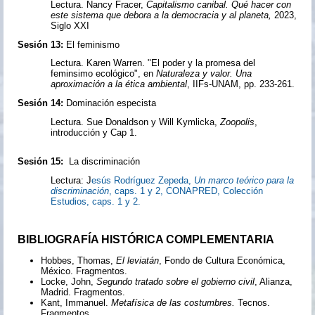
Lectura. Nancy Fracer,
Capitalismo canibal. Qué hacer con
este sistema que debora a la democracia y al planeta,
2023,
Siglo XXI
Sesión 13:
El feminismo
Lectura. Karen Warren. "El poder y la promesa del
feminsimo ecológico", en
Naturaleza y valor. Una
aproximación a la ética ambiental
, IIFs-UNAM, pp. 233-261.
Sesión 14:
Dominación especista
Lectura. Sue Donaldson y Will Kymlicka,
Zoopolis
,
introducción y Cap 1.
Sesión 15:
La discriminación
Lectura: J
esús Rodríguez Zepeda,
Un marco teórico para la
discriminación
, caps. 1 y 2, CONAPRED, Colección
Estudios, caps. 1 y 2.
BIBLIOGRAFÍA HISTÓRICA COMPLEMENTARIA
Hobbes, Thomas,
El leviatán
, Fondo de Cultura Económica,
México. Fragmentos.
Locke, John,
Segundo tratado sobre el gobierno civil
, Alianza,
Madrid. Fragmentos.
Kant, Immanuel.
Metafísica de las costumbres.
Tecnos.
Fragmentos.