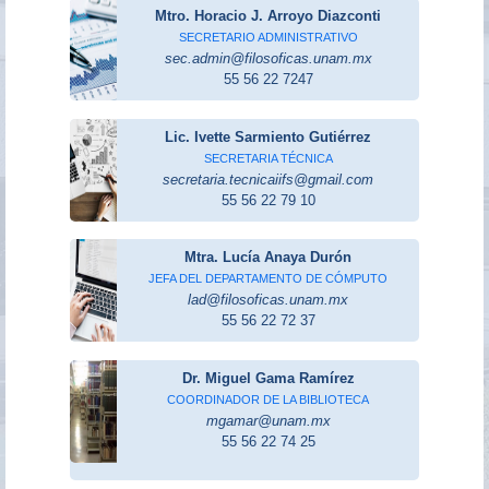
Mtro. Horacio J. Arroyo Diazconti
SECRETARIO ADMINISTRATIVO
sec.admin@filosoficas.unam.mx
55 56 22 7247
Lic. Ivette Sarmiento Gutiérrez
SECRETARIA TÉCNICA
secretaria.tecnicaiifs@gmail.com
55 56 22 79 10
Mtra. Lucía Anaya Durón
JEFA DEL DEPARTAMENTO DE CÓMPUTO
lad@filosoficas.unam.mx
55 56 22 72 37
Dr. Miguel Gama Ramírez
COORDINADOR DE LA BIBLIOTECA
mgamar@unam.mx
55 56 22 74 25