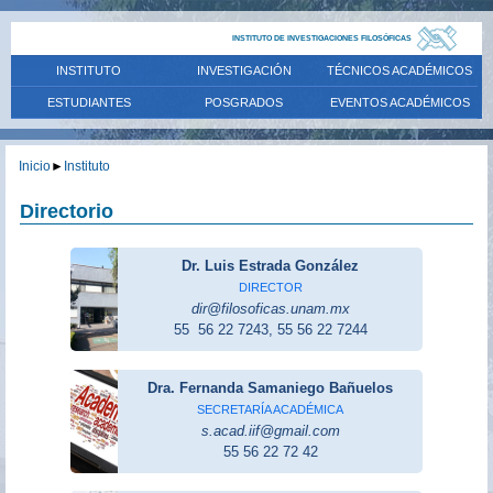
INSTITUTO DE INVESTIGACIONES FILOSÓFICAS
INSTITUTO
INVESTIGACIÓN
TÉCNICOS ACADÉMICOS
ESTUDIANTES
POSGRADOS
EVENTOS ACADÉMICOS
Inicio
►
Instituto
Directorio
Dr. Luis Estrada González
DIRECTOR
dir@filosoficas.unam.mx
55 56 22 7243, 55 56 22 7244
Dra. Fernanda Samaniego Bañuelos
SECRETARÍA ACADÉMICA
s.acad.iif@gmail.com
55 56 22 72 42