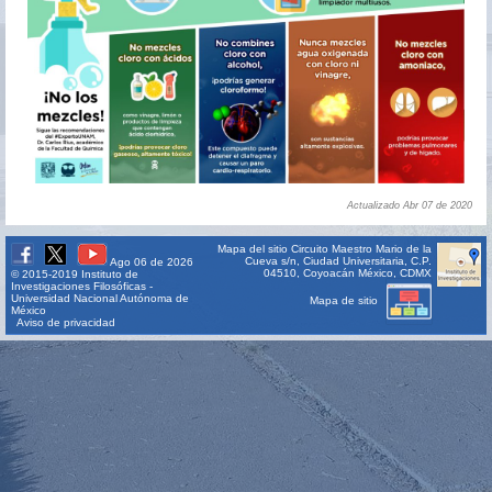
Actualizado Abr 07 de 2020
Mapa del sitio
Circuito Maestro Mario de la
Cueva s/n, Ciudad Universitaria, C.P.
Ago 06 de 2026
04510, Coyoacán México, CDMX
© 2015-2019 Instituto de
Investigaciones Filosóficas -
Universidad Nacional Autónoma de
Mapa de sitio
México
Aviso de privacidad