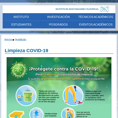
INSTITUTO DE INVESTIGACIONES FILOSÓFICAS
INSTITUTO
INVESTIGACIÓN
TÉCNICOS ACADÉMICOS
ESTUDIANTES
POSGRADOS
EVENTOS ACADÉMICOS
Inicio
►
Instituto
Limpieza COVID-19