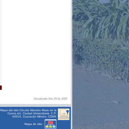
Actualizado Mar 25 de 2020
Mapa del sitio
Circuito Maestro Mario de la
Cueva s/n, Ciudad Universitaria, C.P.
04510, Coyoacán México, CDMX
Mapa de sitio