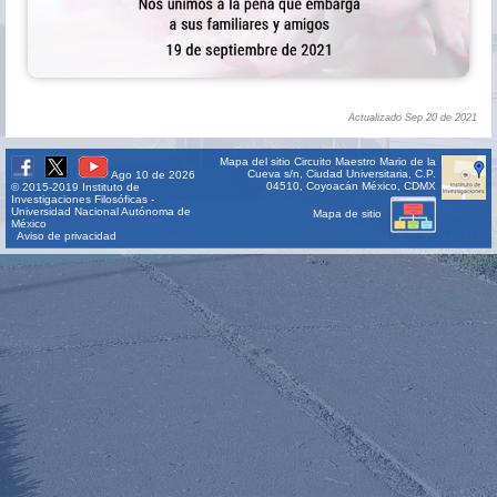
Actualizado Sep 20 de 2021
Mapa del sitio
Circuito Maestro Mario de la
Cueva s/n, Ciudad Universitaria, C.P.
Ago 10 de 2026
04510, Coyoacán México, CDMX
© 2015-2019 Instituto de
Investigaciones Filosóficas -
Universidad Nacional Autónoma de
Mapa de sitio
México
Aviso de privacidad