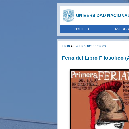
UNIVERSIDAD NACIONA
INSTITUTO
INVESTI
Inicio
►
Eventos académicos
Feria del Libro Filosófico (