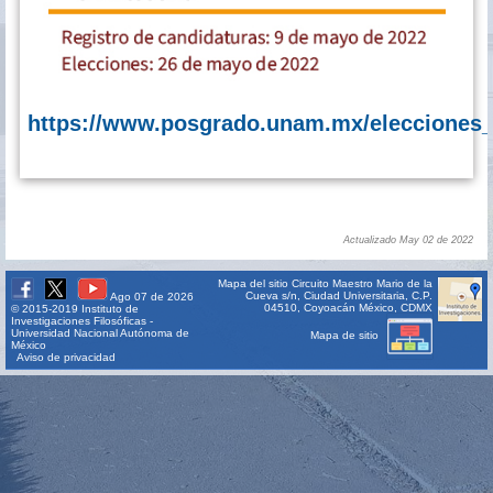
https://www.posgrado.unam.mx/elecciones_f
Actualizado May 02 de 2022
Mapa del sitio
Circuito Maestro Mario de la
Cueva s/n, Ciudad Universitaria, C.P.
Ago 07 de 2026
04510, Coyoacán México, CDMX
© 2015-2019 Instituto de
Investigaciones Filosóficas -
Universidad Nacional Autónoma de
Mapa de sitio
México
Aviso de privacidad