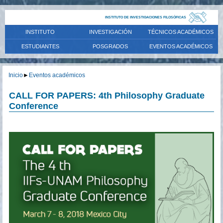
INSTITUTO DE INVESTIGACIONES FILOSÓFICAS
INSTITUTO
INVESTIGACIÓN
TÉCNICOS ACADÉMICOS
ESTUDIANTES
POSGRADOS
EVENTOS ACADÉMICOS
Inicio
►
Eventos académicos
CALL FOR PAPERS: 4th Philosophy Graduate
Conference