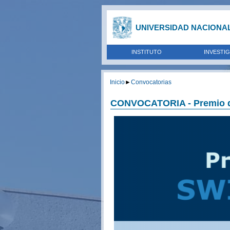
UNIVERSIDAD NACIONA
INSTITUTO
INVESTI
Inicio
►
Convocatorias
CONVOCATORIA - Premio d