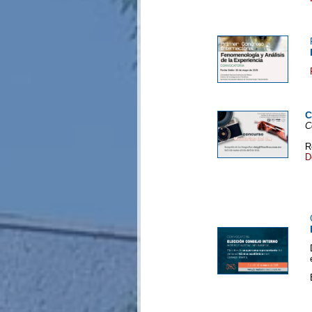
C
C
R
D