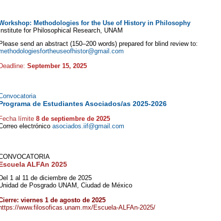
Workshop: Methodologies for the Use of History in Philosophy
Institute for Philosophical Research, UNAM
Please send an abstract (150–200 words) prepared for blind review to:
methodologiesfortheuseofhistor@gmail.com
Deadline:
September 15, 2025
Convocatoria
Programa de Estudiantes Asociados/as 2025-2026
Fecha límite
8 de septiembre de 2025
Correo electrónico
asociados.iif@gmail.com
CONVOCATORIA
Escuela ALFAn 2025
Del 1 al 11 de diciembre de 2025
Unidad de Posgrado UNAM, Ciudad de México
Cierre: viernes 1 de agosto de 2025
https://www.filosoficas.unam.mx/Escuela-ALFAn-2025/