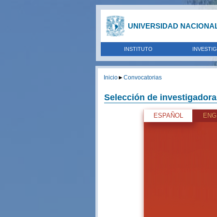
UNIVERSIDAD NACIONA
INSTITUTO
INVESTI
Inicio
►
Convocatorias
Selección de investigadora 
ESPAÑOL
ENG