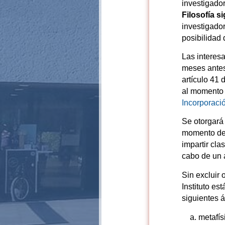
investigado
Filosofía si
investigado
posibilidad
Las interes
meses antes 
artículo 41 
al momento 
Incorporaci
Se otorgará
momento de 
impartir cla
cabo de un 
Sin excluir 
Instituto es
siguientes á
metafís