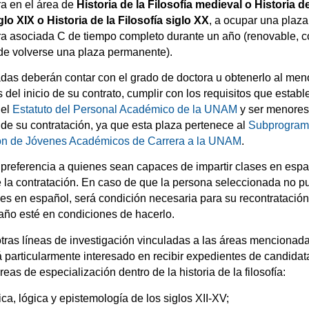
ra en el área de
Historia de la Filosofía medieval o Historia de
glo XIX o Historia de la Filosofía siglo XX
, a ocupar una plaza
ra asociada C de tiempo completo durante un año (renovable, c
 de volverse una plaza permanente).
adas deberán contar con el grado de doctora u obtenerlo al men
del inicio de su contrato, cumplir con los requisitos que establ
del
Estatuto del Personal Académico de la UNAM
y ser menores
de su contratación, ya que esta plaza pertenece al
Subprogram
ón de Jóvenes Académicos de Carrera a la UNAM
.
 preferencia a quienes sean capaces de impartir clases en espa
la contratación. En caso de que la persona seleccionada no p
ses en español, será condición necesaria para su recontratación
año esté en condiciones de hacerlo.
otras líneas de investigación vinculadas a las áreas mencionada
tá particularmente interesado en recibir expedientes de candidat
reas de especialización dentro de la historia de la filosofía:
ica, lógica y epistemología de los siglos XII-XV;