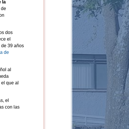
 la
 de
on
os dos
ece el
 de 39 años
a de
ñol al
ueda
 el que al
s, el
as con las