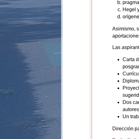
pragma
Hegel y
orígenes
Asimismo, s
aportaciones
Las aspiran
Carta d
posgra
Currícu
Diploma
Proyect
sugerid
Dos car
autores
Un trab
Dirección p