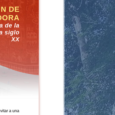
N DE
DORA
a de la
a siglo
XX
vitar a una