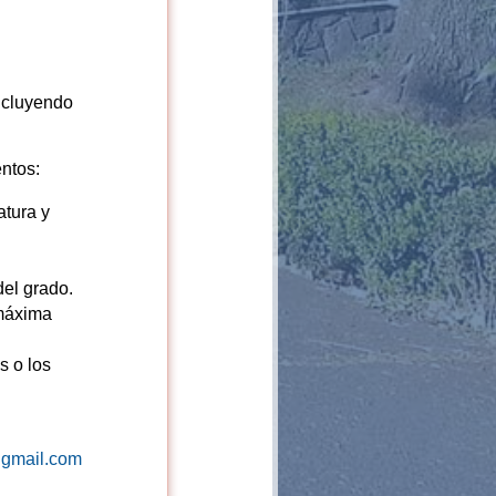
ncluyendo
ntos:
atura y
del grado.
 máxima
s o los
s@gmail.com