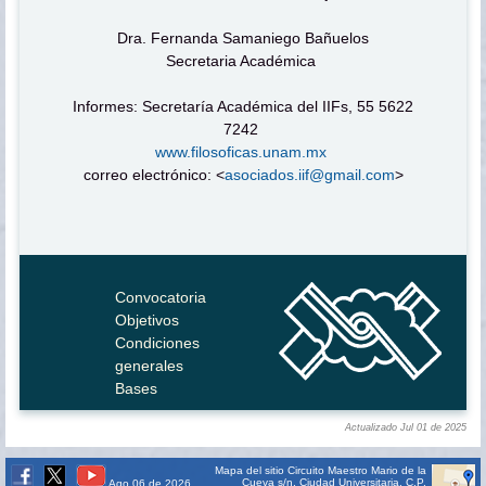
Dra. Fernanda Samaniego Bañuelos
Secretaria Académica
Informes: Secretaría Académica del IIFs, 55 5622
7242
www.filosoficas.unam.mx
correo electrónico: <
asociados.iif@gmail.com
>
Convocatoria
Objetivos
Condiciones
generales
Bases
Actualizado Jul 01 de 2025
Mapa del sitio
Circuito Maestro Mario de la
Cueva s/n, Ciudad Universitaria, C.P.
Ago 06 de 2026