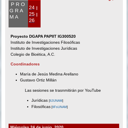
P R O
24
|
G R A
25
|
M A
26
Proyecto DGAPA PAPIIT IG300520
Instituto de Investigaciones Filosóficas
Instituto de Investigaciones Jurídicas
Colegio de Bioética, A.C.
Coordinadores
María de Jesús Medina Arellano
Gustavo Ortiz Millán
Las sesiones se trasnmitirán por YouTube
Jurídicas
[
IIJUNAM
]
Filosóficas
[
IIFsUNAM
]
Miércoles 24 de junio, 2020