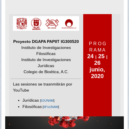
Proyecto DGAPA PAPIIT IG300520
P R O G
Instituto de Investigaciones
R A M A
Filosóficas
24
25
|
|
Instituto de Investigaciones
26
Jurídicas
junio,
Colegio de Bioética, A.C.
2020
Las sesiones se trasnmitirán por
YouTube
Jurídicas
[
IIJUNAM
]
Filosóficas
[
IIFsUNAM
]