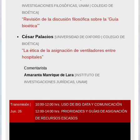
INVESTIGACIONES FILOSÓFICAS, UNAM | COLEGIO DE
BIOÉTICA]
“Revisión de la discusión filosófica sobre la 'Guía
bioética'”
César Palacios
[UNIVERSIDAD DE OXFORD | COLEGIO DE
BIOÉTICA]
“La ética de la asignación de ventiladores entre
hospitales”
Comentarista
Amaranta Manrique de Lara
[INSTITUTO DE
INVESTIGACIONES JURÍDICAS, UNAM]
Transmisión |
10:00-12:00 hrs. USO DE BIG DATA Y COMUNICACIÓN
Jun. 26
12:00-14:00 hrs. PRIORIDADES Y GUÍAS DE ASIGNACIÓN
DE RECURSOS ESCASOS