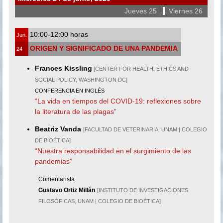
Jueves 25
|
Viernes 26
10:00-12:00 horas
Jun.
ORIGEN Y SIGNIFICADO DE UNA PANDEMIA
24
Frances Kissling
[CENTER FOR HEALTH, ETHICS AND
SOCIAL POLICY, WASHINGTON DC]
CONFERENCIA EN INGLÉS
“La vida en tiempos del COVID-19: reflexiones sobre
la literatura de las plagas”
Beatriz Vanda
[FACULTAD DE VETERINARIA, UNAM | COLEGIO
DE BIOÉTICA]
“Nuestra responsabilidad en el surgimiento de las
pandemias”
Comentarista
Gustavo Ortiz Millán
[INSTITUTO DE INVESTIGACIONES
FILOSÓFICAS, UNAM | COLEGIO DE BIOÉTICA]