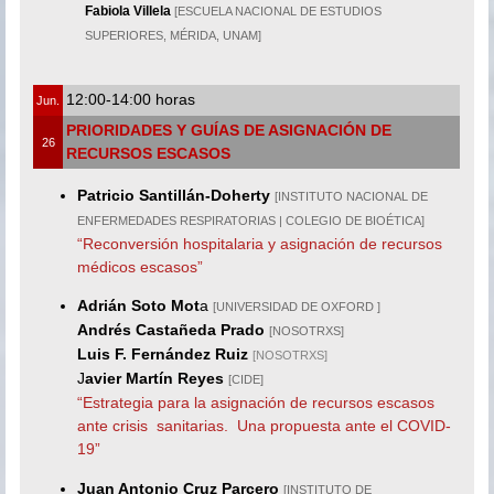
Fabiola Villela
[ESCUELA NACIONAL DE ESTUDIOS
SUPERIORES, MÉRIDA, UNAM]
12:00-14:00 horas
Jun.
PRIORIDADES Y GUÍAS DE ASIGNACIÓN DE
26
RECURSOS ESCASOS
Patricio Santillán-Doherty
[INSTITUTO NACIONAL DE
ENFERMEDADES RESPIRATORIAS | COLEGIO DE BIOÉTICA]
“Reconversión hospitalaria y asignación de recursos
médicos escasos”
Adrián Soto Mot
a
[UNIVERSIDAD DE OXFORD ]
Andrés Castañeda Prado
[NOSOTRXS]
Luis F. Fernández Ruiz
[NOSOTRXS]
J
avier Martín Reyes
[CIDE]
“Estrategia para la asignación de recursos escasos
ante crisis sanitarias. Una propuesta ante el COVID-
19”
Juan Antonio Cruz Parcero
[INSTITUTO DE