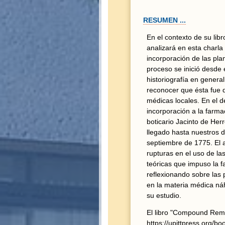
RESUMEN ...
En el contexto de su li
analizará en esta charla
incorporación de las pla
proceso se inició desde 
historiografía en genera
reconocer que ésta fue 
médicas locales. En el d
incorporación a la farmac
boticario Jacinto de Her
llegado hasta nuestros d
septiembre de 1775. El 
rupturas en el uso de la
teóricas que impuso la 
reflexionando sobre las 
en la materia médica náh
su estudio.
El libro "Compound Reme
https://upittpress.org/