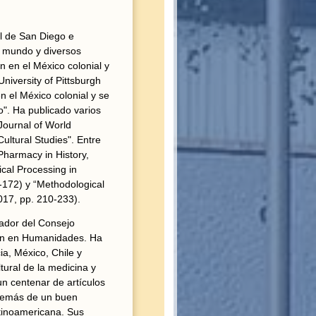
al de San Diego e
el mundo y diversos
n en el México colonial y
niversity of Pittsburgh
en el México colonial y se
o". Ha publicado varios
"Journal of World
ultural Studies". Entre
Pharmacy in History,
cal Processing in
-172) y “Methodological
017, pp. 210-233).
gador del Consejo
ción en Humanidades. Ha
ia, México, Chile y
tural de la medicina y
un centenar de artículos
 además de un buen
atinoamericana. Sus