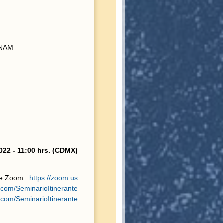
 UNAM
22 - 11:00 hrs. (
CDMX)
 de Zoom:
https://zoom.us
com/SeminarioItinerante
com/SeminarioItinerante