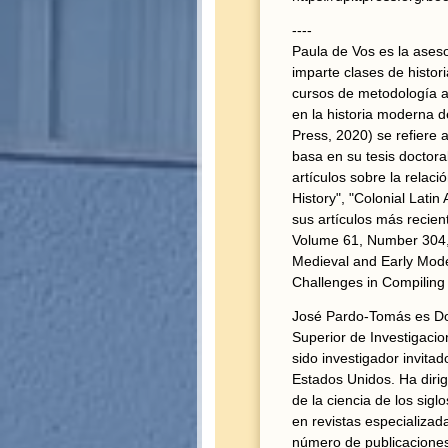
----
Paula de Vos es la ases
imparte clases de histori
cursos de metodología a 
en la historia moderna d
Press, 2020) se refiere a
basa en su tesis doctor
artículos sobre la relaci
History", "Colonial Lati
sus artículos más recien
Volume 61, Number 304, 
Medieval and Early Mode
Challenges in Compiling
José Pardo-Tomás es Doc
Superior de Investigacio
sido investigador invitad
Estados Unidos. Ha dirig
de la ciencia de los sig
en revistas especializa
número de publicaciones 