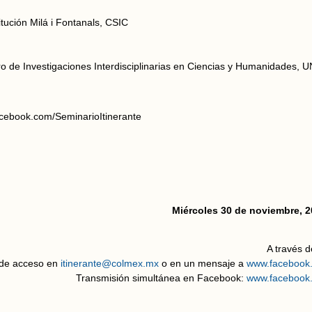
itución Milá i Fontanals, CSIC
o de Investigaciones Interdisciplinarias en Ciencias y Humanidades,
acebook.com/SeminarioItinerante
Miércoles 30 de noviembre, 20
A través
a de acceso en
itinerante@colmex.mx
o en un mensaje a
www.facebook.
Transmisión simultánea en Facebook:
www.facebook.