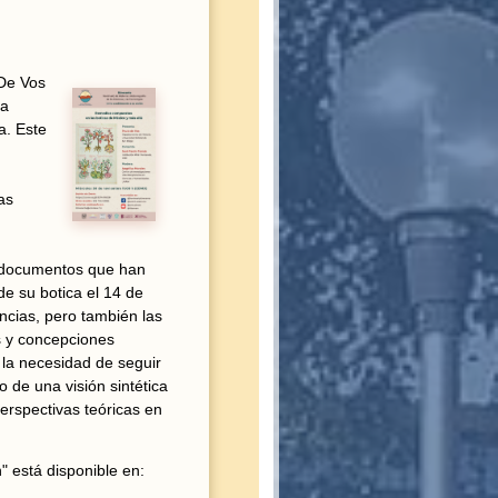
 De Vos
la
a. Este
as
os documentos que han
de su botica el 14 de
ncias, pero también las
as y concepciones
 la necesidad de seguir
 de una visión sintética
erspectivas teóricas en
 está disponible en: