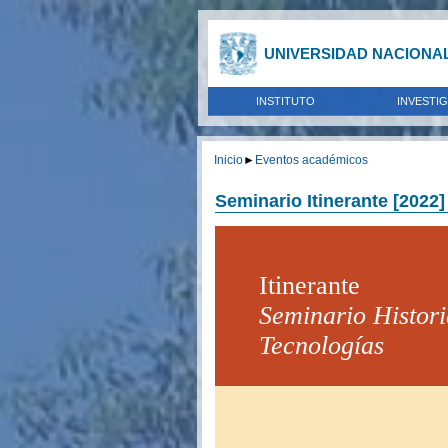
UNIVERSIDAD NACIONA
INSTITUTO
INVESTI
Inicio
►
Eventos académicos
Seminario Itinerante [2022]
Itinerante
Seminario
Histori
Tecnologías