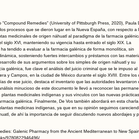
bro "Compound Remedies" (University of Pittsburgh Press, 2020), Paula
 los procesos que se dieron lugar en la Nueva España, con respecto a 
ntas medicinales de origen náhuatl al paradigma de la farmacia galénic
el siglo XVI, manteniendo su vigencia hasta entrado el siglo XIX. La
l ha tendido a evaluar a la farmacia galénica de forma monolítica, sin
dinámica, sosteniendo fuertes intercambios y préstamos con las materi
esarrollo de sus argumentos sobre los simples de origen náhuatl y su
ia galénica, fue clave el análisis del juicio criminal que se le impuso al
rera y Campos, en la ciudad de México durante el siglo XVIII. Entre l
ías de ese juicio, destaca el inventario que las autoridades levantaron 
análisis minucioso de este documento le llevó a reconocer las permane
s plantas medicinales indígenas y sus vínculos con las nuevas práctic
farmacia galénica. Finalmente, De Vos también abordará en esta charla
plantas medicinas indígenas, ya que en su opinión seguimos careciendo
uatl, de ahí la importancia de seguir discutiendo nuevos abordajes y p
dies: Galenic Pharmacy from the Ancient Mediterranean to New Spain"
books/9780822946496/