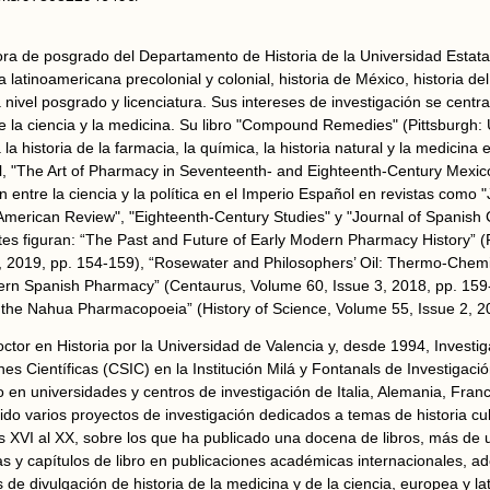
ora de posgrado del Departamento de Historia de la Universidad Estat
a latinoamericana precolonial y colonial, historia de México, historia d
nivel posgrado y licenciatura. Sus intereses de investigación se centra
e la ciencia y la medicina. Su libro "Compound Remedies" (Pittsburgh: U
 la historia de la farmacia, la química, la historia natural y la medicina 
al, "The Art of Pharmacy in Seventeenth- and Eighteenth-Century Mexic
ón entre la ciencia y la política en el Imperio Español en revistas como 
n American Review", "Eighteenth-Century Studies" y "Journal of Spanish C
tes figuran: “The Past and Future of Early Modern Pharmacy History” (
2019, pp. 154-159), “Rosewater and Philosophers’ Oil: Thermo-Chemi
rn Spanish Pharmacy” (Centaurus, Volume 60, Issue 3, 2018, pp. 159
 the Nahua Pharmacopoeia” (History of Science, Volume 55, Issue 2, 2
tor en Historia por la Universidad de Valencia y, desde 1994, Investi
nes Científicas (CSIC) en la Institución Milá y Fontanals de Investiga
o en universidades y centros de investigación de Italia, Alemania, Franc
ido varios proyectos de investigación dedicados a temas de historia cul
los XVI al XX, sobre los que ha publicado una docena de libros, más de 
das y capítulos de libro en publicaciones académicas internacionales,
de divulgación de historia de la medicina y de la ciencia, europea y l