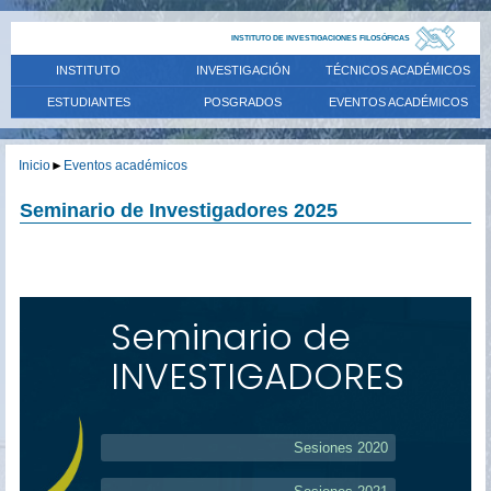
INSTITUTO DE INVESTIGACIONES FILOSÓFICAS
INSTITUTO
INVESTIGACIÓN
TÉCNICOS ACADÉMICOS
ESTUDIANTES
POSGRADOS
EVENTOS ACADÉMICOS
Inicio
►
Eventos académicos
Seminario de Investigadores 2025
Seminario de
INVESTIGADORES
Sesiones 2020