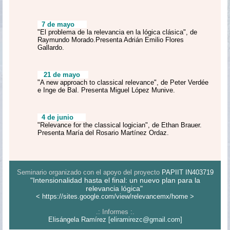
7 de mayo
"El problema de la relevancia en la lógica clásica", de
Raymundo Morado.Presenta Adrián Emilio Flores
Gallardo.
21 de mayo
"A new approach to classical relevance", de Peter Verdée
e Inge de Bal. Presenta Miguel López Munive.
4 de junio
"Relevance for the classical logician", de Ethan Brauer.
Presenta María del Rosario Martínez Ordaz.
Seminario organizado con el apoyo del proyecto
PAPIIT IN403719
"Intensionalidad hasta el final: un nuevo plan para la
relevancia lógica"
< https://sites.google.com/view/
relevancemx/home >
.: Informes :.
Elisángela Ramírez
[
eliramirezc@gmail.com
]