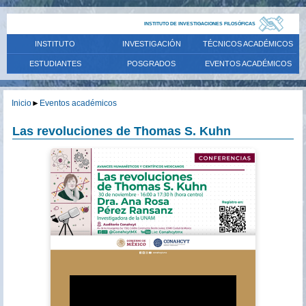
INSTITUTO DE INVESTIGACIONES FILOSÓFICAS
INSTITUTO
INVESTIGACIÓN
TÉCNICOS ACADÉMICOS
ESTUDIANTES
POSGRADOS
EVENTOS ACADÉMICOS
Inicio
►
Eventos académicos
Las revoluciones de Thomas S. Kuhn