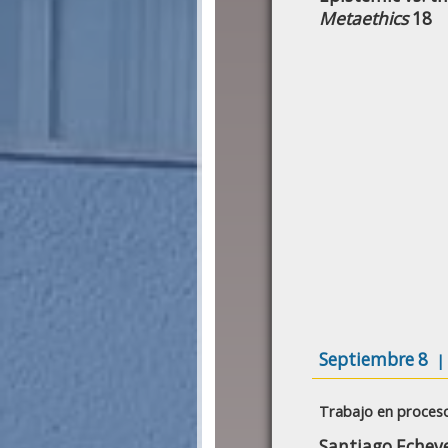
Metaethics
18
Septiembre 8
|
Trabajo en proces
Santiago Echeve