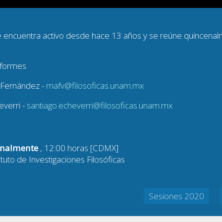
e encuentra activo desde hace 13 años y se reúne quincenal
nformes
 Fernández -
mafv@filosoficas.unam.mx
verri -
santiago.echeverri@filosoficas.unam.mx
enalmente
, 12:00 horas [CDMX]
ituto de Investigaciones Filosóficas
Sesiones 2020