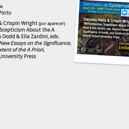
de
Pinto
& Crispin Wright
(por aparecer)
Scepticism About the A
n Dodd & Elia Zardini, eds.
ew Essays on the Significance,
ent of the A Priori
,
University Press