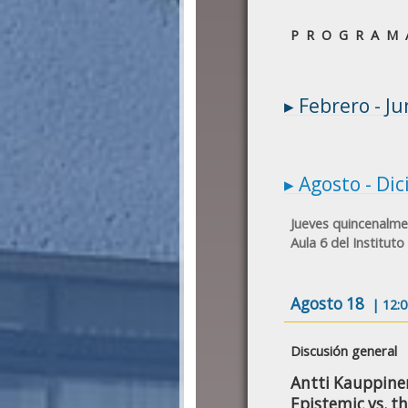
P R O G R A M A
▸ Febrero -
▸ Agosto - 
Jueves quincenalme
Aula 6 del Institut
Agosto 18
| 12:
Discusión general
Antti Kauppinen
Epistemic vs. th