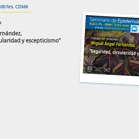
:00 hrs. CDMX
o
ernández,
cularidad y escepticismo”