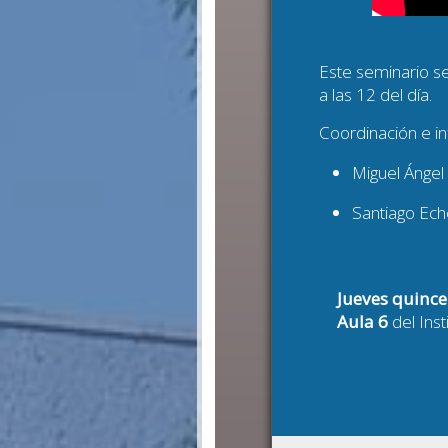
Este seminario s
a las 12 del día.
Coordinación e i
Miguel Ángel
Santiago Eche
Jueves quinc
Aula 6
del Inst