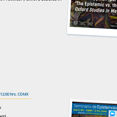
 12:00 hrs. CDMX
o
rri,