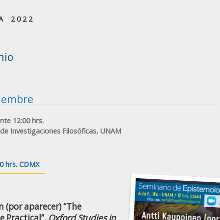
 2 0 2 2
 Junio
Diciembre
nte 12:00 hrs.
o de Investigaciones Filosóficas, UNAM
00 hrs. CDMX
 (por aparecer) “The
e Practical”,
Oxford Studies in