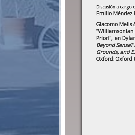
Discusión a cargo 
Emilio Méndez 
Giacomo Melis 
“Williamsonian 
Priori”, en Dyla
Beyond Sense? N
Grounds, and Ext
Oxford: Oxford 