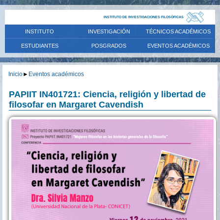
INSTITUTO DE INVESTIGACIONES FILOSÓFICAS
INSTITUTO
INVESTIGACIÓN
TÉCNICOS ACADÉMICOS
ESTUDIANTES
POSGRADOS
EVENTOS ACADÉMICOS
Inicio
►
Eventos académicos
PAPIIT IN401721: Ciencia, religión y libertad de
filosofar en Margaret Cavendish