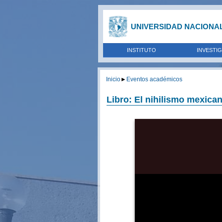
UNIVERSIDAD NACIONA
INSTITUTO
INVESTI
Inicio
►
Eventos académicos
Libro: El nihilismo mexican