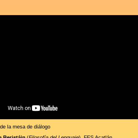
 de la mesa de diálogo
a Beristáin
(
Filosofía del Lenguaje
), FES Acatlán