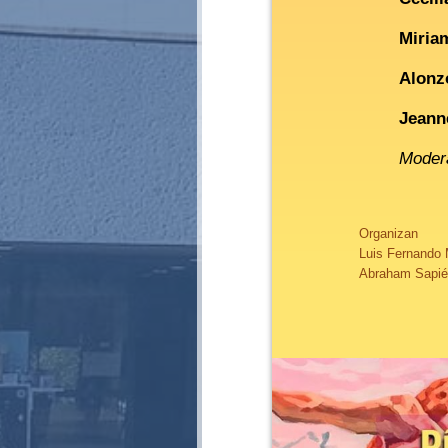
Miria
Alonz
Jeann
Moder
Organizan
Luis Fernando
Abraham Sapi