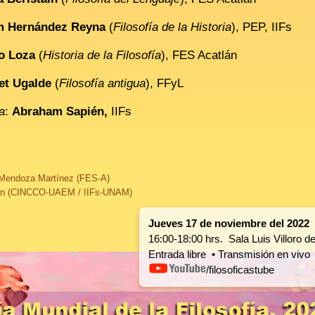
m Hernández Reyna
(
Filosofía de la Historia
), PEP, IIFs
o Loza
(
Historia de la Filosofía
), FES Acatlán
et Ugalde
(
Filosofía antigua
), FFyL
a
:
Abraham Sapién,
IIFs
 Mendoza Martínez (FES-A)
én (CINCCO-UAEM / IIFs-UNAM)
Jueves 17 de noviembre del 2022
16:00-18:00 hrs. Sala Luis Villoro 
Entrada libre • Transmisión en vivo
/filosoficastube