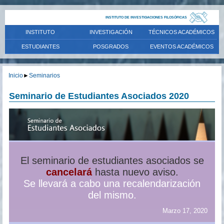
INSTITUTO DE INVESTIGACIONES FILOSÓFICAS
INSTITUTO
INVESTIGACIÓN
TÉCNICOS ACADÉMICOS
ESTUDIANTES
POSGRADOS
EVENTOS ACADÉMICOS
Inicio
►
Seminarios
Seminario de Estudiantes Asociados 2020
El seminario de estudiantes asociados se
cancelará
hasta nuevo aviso.
Se llevará a cabo una recalendarización
del mismo.
Marzo 17, 2020