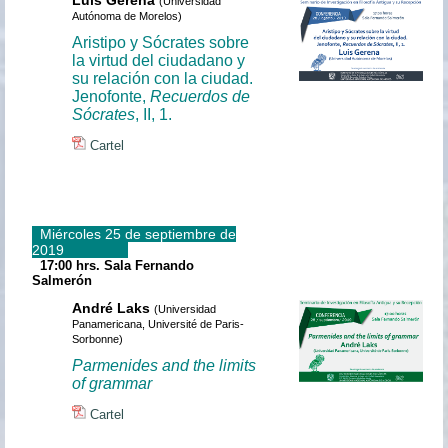
(Universidad
Autónoma de Morelos)
Aristipo y Sócrates sobre
la virtud del ciudadano y
su relación con la ciudad.
Jenofonte,
Recuerdos de
Sócrates
, II, 1.
Cartel
Miércoles 25 de septiembre de
2019
17:00 hrs. Sala Fernando
Salmerón
André Laks
(Universidad
Panamericana, Université de Paris-
Sorbonne)
Parmenides and the limits
of grammar
Cartel