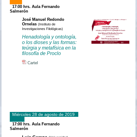
17:00 hrs.
Aula Fernando
Salmerón
José Manuel Redondo
Ornelas
(Instituto de
Investigaciones Filológicas)
Henadología y ontología,
o los dioses y las formas:
teúrgia y metafísica en la
filosofía de Proclo
Cartel
Miércoles 28 de agosto de 2019
17:00 hrs.
Aula Fernando
Salmerón
Luis Gerena