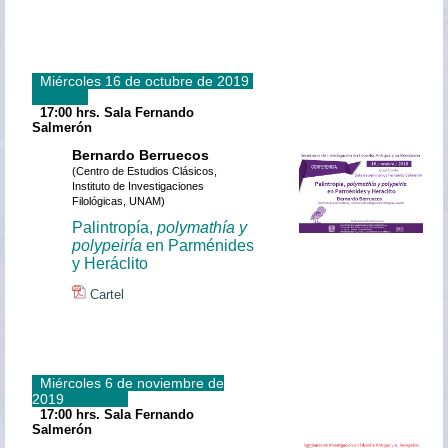
Miércoles 16 de octubre de 2019
17:00 hrs. Sala Fernando
Salmerón
Bernardo Berruecos
(Centro de Estudios Clásicos,
Instituto de Investigaciones
Filológicas, UNAM)
Palintropía,
polymathía y
polypeiría
en Parménides
y Heráclito
Cartel
Miércoles 6 de noviembre de
2019
17:00 hrs. Sala Fernando
Salmerón