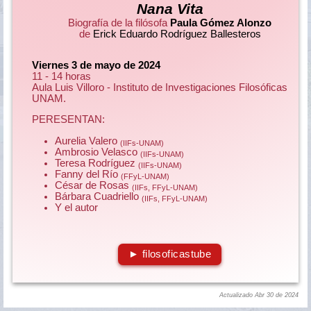
Nana Vita
Biografía de la filósofa
Paula Gómez Alonzo
de
Erick Eduardo Rodríguez Ballesteros
Viernes 3 de mayo de 2024
11 - 14 horas
Aula Luis Villoro - Instituto de Investigaciones Filosóficas
UNAM.
PERESENTAN:
Aurelia Valero
(IIFs-UNAM)
Ambrosio Velasco
(IIFs-UNAM)
Teresa Rodríguez
(IIFs-UNAM)
Fanny del Río
(FFyL-UNAM)
César de Rosas
(IIFs, FFyL-UNAM)
Bárbara Cuadriello
(IIFs, FFyL-UNAM)
Y el autor
► filosoficastube
Actualizado Abr 30 de 2024