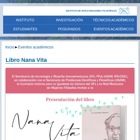
INSTITUTO DE INVESTIGACIONES FILOSÓFICAS
INSTITUTO
INVESTIGACIÓN
TÉCNICOS ACADÉMICOS
ESTUDIANTES
POSGRADOS
EVENTOS ACADÉMICOS
Inicio
►
Eventos académicos
Libro Nana Vita