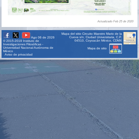
Actualizado Feb 25 de 2020
Mapa del sitio
Circuito Maestro Mario de la
Cueva s/n, Ciudad Universitaria, C.P.
Ago 06 de 2026
04510, Coyoacán México, CDMX
© 2015-2019 Instituto de
Investigaciones Filosóficas -
Universidad Nacional Autónoma de
Mapa de sitio
México
Aviso de privacidad