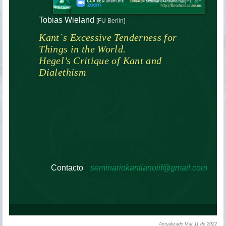
Tobias Wieland
[FU Berlin]
Kant´s Excessive Tenderness for
Things in the World.
Hegel’s Critique of Kant and
Dialethism
Contacto
seminariokantianoiif@gmail.com
Actualizado Mar 11 de 2022