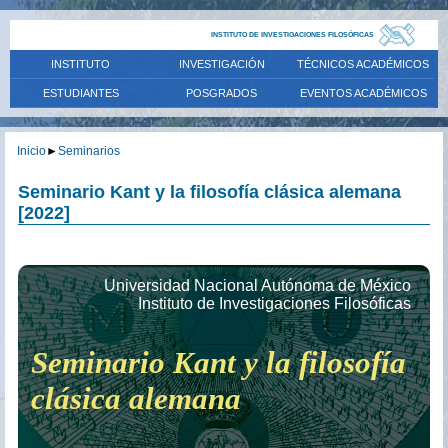
INSTITUTO DE INVESTIGACIONES FILOSÓFICAS
INSTITUTO
INVESTIGACIÓN
TÉCNICOS ACADÉMICOS
ESTUDIANTES
POSGRADOS
EVENTOS ACADÉMICOS
Inicio
►
Seminarios
Seminario Kant y la filosofía clásica alemana
[2022]
Universidad Nacional Autónoma de México
Instituto de Investigaciones Filosóficas
Seminario Kant y la filosofía
clásica alemana