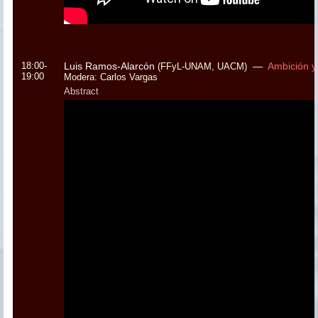
18:00-
Luis Ramos-Alarcón
—
Ambición y
(FFyL-UNAM, UACM)
19:00
Modera: Carlos Vargas
Abstract