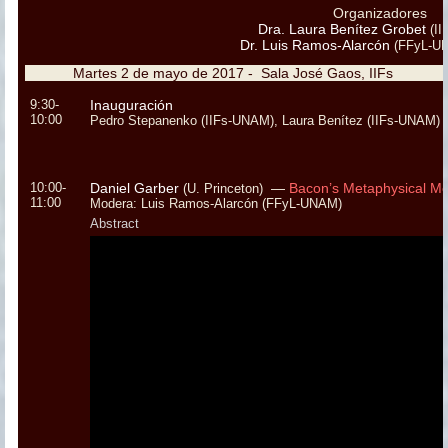
Organizadores
Dra. Laura Benítez Grobet
(I
Dr. Luis Ramos-Alarcón
(FFyL-U
Martes 2 de mayo de 2017 - Sala José Gaos, IIF
9:30-
Inauguración
10:00
Pedro Stepanenko (IIFs-UNAM), Laura Benítez (IIFs-UNA
10:00-
Daniel Garber
—
Bacon’s Metaphysical M
(U. Princeton)
11:00
Modera: Luis Ramos-Alarcón (FFyL-UNAM)
Abstract