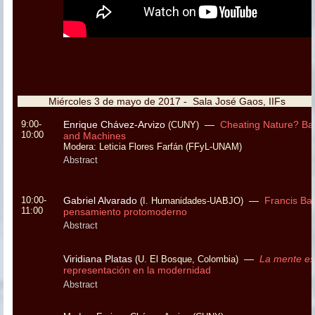
Miércoles 3 de mayo de 2017 - Sala José Gaos, II
9:00-
Enrique Chávez-Arvizo
—
Cheating Nature? Ba
(CUNY)
10:00
and Machines
Modera: Leticia Flores Farfán
(FFyL-UNAM)
Abstract
10:00-
Gabriel Alvarado
—
Francis Ba
(I. Humanidades-UABJO)
11:00
pensamiento protomoderno
Abstract
Viridiana Platas
—
La mente es 
(U. El Bosque, Colombia)
representación en la modernidad
Abstract