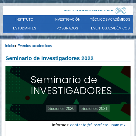
INSTITUTO DE INVESTIGACIONES FILOSÓFICAS
INSTITUTO
INVESTIGACIÓN
TÉCNICOS ACADÉMICOS
ESTUDIANTES
POSGRADOS
EVENTOS ACADÉMICOS
Inicio
►
Eventos académicos
Seminario de Investigadores 2022
Seminario de
INVESTIGADORES
Sesiones 2020
Sesiones 2021
informes:
contacto@filosoficas.unam.mx