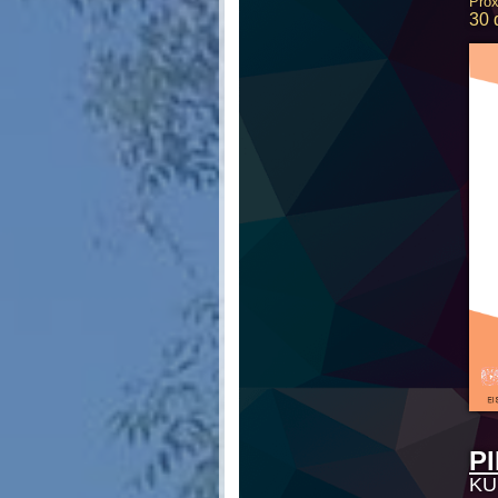
Pró
30 
P
KU