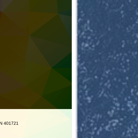
 IN 401721