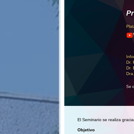
Pr
Pla
Inf
Dr.
Dr.
Dra
Se o
El Seminario se realiza grac
Objetivo