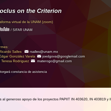
oclus on the Criterion
taforma virtual de la UNAM (zoom)
/ SIFAR UNAM
ormes:
 Ricardo Salles
rsalles@unam.mx
 Edgar González Varela
joedgova@googlemail.com
. Teresa Rodriguez
materogo@gmail.com
torgará constancia de asistencia
ias al generoso apoyo de los proyectos PAPIIT IN 403620, IN 403819 y