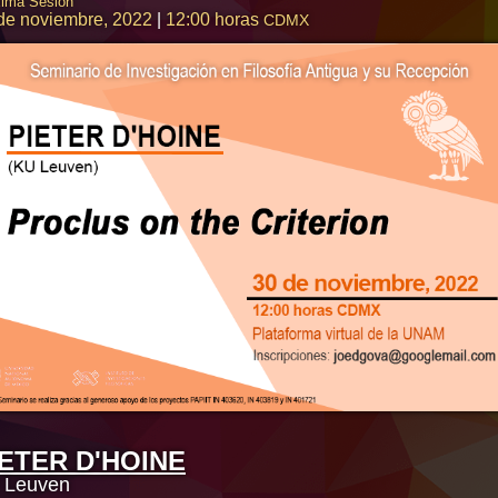
xima Sesión
de noviembre, 2022
|
12:00 horas
CDMX
IETER D'HOINE
 Leuven