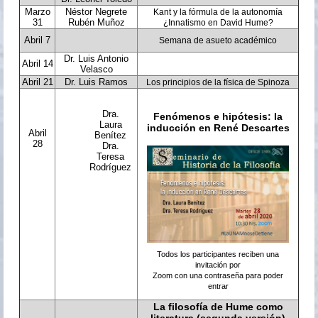
Marzo
Néstor Negrete
Kant y la fórmula de la autonomía
31
Rubén Muñoz
¿Innatismo en David Hume?
Abril 7
Semana de asueto académico
Dr. Luis Antonio
Abril 14
Velasco
Abril 21
Dr. Luis Ramos
Los principios de la física de Spinoza
Dra.
Fenómenos e hipótesis: la
Laura
inducción en René Descartes
Abril
Benítez
28
Dra.
Teresa
Rodríguez
Todos los participantes reciben una
invitación por
Zoom con una contraseña para poder
entrar
La filosofía de Hume como