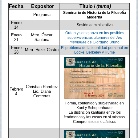
Fecha
Expositor
Título /
(tema)
Seminario de Historia de la Filosofía
Programa
Moderna
Enero
Sesión administrativa
14
Orden y semejanza en las posibles
Enero
Mtro. Óscar
supervivencias ulteriores del
Ars
21
Santana
memoriae
de Giordano Bruno
Enero
El problema de la identidad personal en
Mtra. Hazel Castro
28
Locke, Berkeley y Hume
Christian Ramírez
Febrero
Lic. Diana
4
Contreras
Forma, contenido y subjetividad en
Kant y Schopenhauer
La distinción kantiana entre los
fenómenos y las cosas en sí mismas.
Compromisos metafísicos