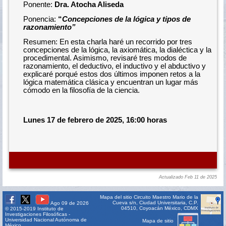
Ponente:
Dra. Atocha Aliseda
Ponencia:
“
Concepciones de la lógica y tipos de
razonamiento”
Resumen: En esta charla haré un recorrido por tres
concepciones de la lógica, la axiomática, la dialéctica y la
procedimental. Asimismo, revisaré tres modos de
razonamiento, el deductivo, el inductivo y el abductivo y
explicaré porqué estos dos últimos imponen retos a la
lógica matemática clásica y encuentran un lugar más
cómodo en la filosofía de la ciencia.
Lunes 17 de febrero de 2025, 16:00 horas
Actualizado Feb 11 de 2025
Mapa del sitio
Circuito Maestro Mario de la
Cueva s/n, Ciudad Universitaria, C.P.
Ago 09 de 2026
04510, Coyoacán México, CDMX
© 2015-2019 Instituto de
Investigaciones Filosóficas -
Universidad Nacional Autónoma de
Mapa de sitio
México