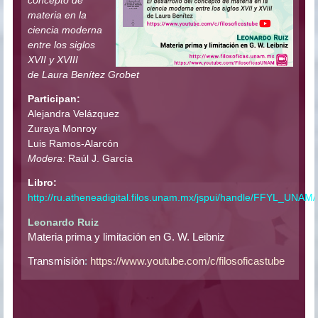
concepto de
materia en la
ciencia moderna
entre los siglos
XVII y XVIII
de Laura Benítez Grobet
Participan:
Alejandra Velázquez
Zuraya Monroy
Luis Ramos-Alarcón
Modera:
Raúl J. García
Libro:
http://ru.atheneadigital.filos.unam.mx/jspui/handle/FFYL_UNAM
Leonardo Ruiz
Materia prima y limitación en G. W. Leibniz
Transmisión
:
https://www.youtube.com/c/filosoficastube