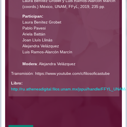
Laura Benítez Grobet y Luis Ramos-Alarcón Marcín
(coords.) México, UNAM, FFyL, 2019, 235 pp.
Participan:
Laura Benítez Grobet
Pablo Pavesi
Ariela Battán
Joan Lluís Llinás
Alejandra Velázquez
Luis Ramos-Alarcón Marcín
Modera
: Alejandra Velázquez
Transmisión
:
https://www.youtube.com/c/filosoficastube
Libro:
http://ru.atheneadigital.filos.unam.mx/jspui/handle/FFYL_UNAM