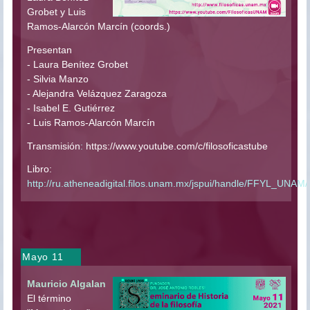
Grobet y Luis
Ramos-Alarcón Marcín (coords.)
Presentan
- Laura Benítez Grobet
- Silvia Manzo
- Alejandra Velázquez Zaragoza
- Isabel E. Gutiérrez
- Luis Ramos-Alarcón Marcín
Transmisión
:
https://www.youtube.com/c/filosoficastube
Libro:
http://ru.atheneadigital.filos.unam.mx/jspui/handle/FFYL_UNAM
Mayo 11
Mauricio Algalan
El término