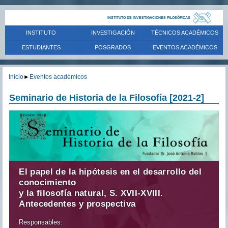
INSTITUTO DE INVESTIGACIONES FILOSÓFICAS
INSTITUTO
INVESTIGACIÓN
TÉCNICOS ACADÉMICOS
ESTUDIANTES
POSGRADOS
EVENTOS ACADÉMICOS
Inicio
►
Eventos académicos
Seminario de Historia de la Filosofía [2021-2]
El papel de la hipótesis en el desarrollo del
conocimiento
y la filosofía natural, S. XVII-XVIII.
Antecedentes y prospectiva
Responsables: