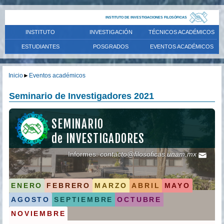
INSTITUTO DE INVESTIGACIONES FILOSÓFICAS
INSTITUTO
INVESTIGACIÓN
TÉCNICOS ACADÉMICOS
ESTUDIANTES
POSGRADOS
EVENTOS ACADÉMICOS
Inicio
►
Eventos académicos
Seminario de Investigadores 2021
SEMINARIO
de INVESTIGADORES
Informes:
contacto@filosoficas.unam.mx
ENERO
FEBRERO
MARZO
ABRIL
MAYO
AGOSTO
SEPTIEMBRE
OCTUBRE
NOVIEMBRE