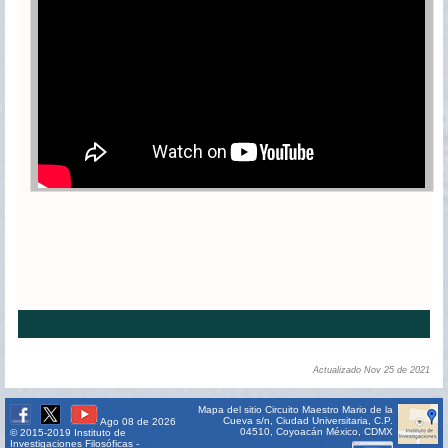
Actualizado Nov 25 de 2021
Mapa del sitio
Circuito Maestro Mario de la
Cueva s/n, Ciudad Universitaria, C.P.
Ago 08 de 2026
04510, Coyoacán México, CDMX
© 2015-2019 Instituto de
Investigaciones Filosóficas -