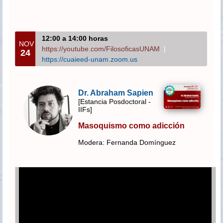
12:00 a 14:00 horas
NOV
https://youtube.com/FilosoficasUNAM
|
24
https://cuaieed-unam.zoom.us
Dr. Abraham Sapien
[Estancia Posdoctoral -
IIFs]
Masoquismo como adicción
Modera: Fernanda Domínguez