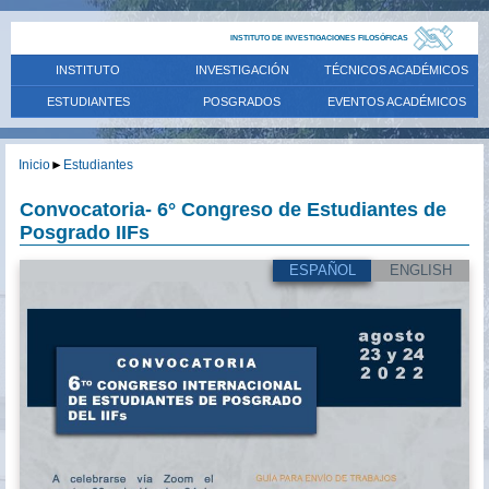
INSTITUTO DE INVESTIGACIONES FILOSÓFICAS
INSTITUTO
INVESTIGACIÓN
TÉCNICOS ACADÉMICOS
ESTUDIANTES
POSGRADOS
EVENTOS ACADÉMICOS
Inicio
►
Estudiantes
Convocatoria- 6° Congreso de Estudiantes de
Posgrado IIFs
ESPAÑOL
ENGLISH