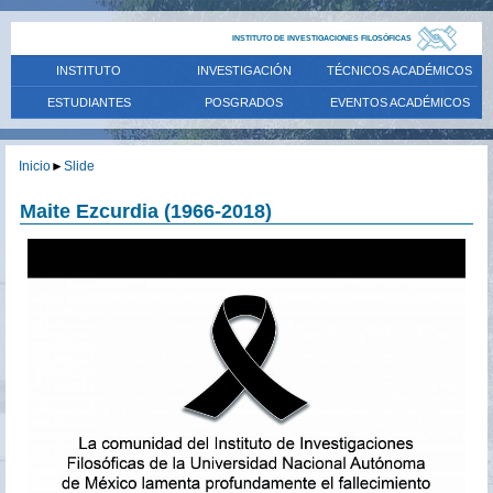
INSTITUTO DE INVESTIGACIONES FILOSÓFICAS
INSTITUTO
INVESTIGACIÓN
TÉCNICOS ACADÉMICOS
ESTUDIANTES
POSGRADOS
EVENTOS ACADÉMICOS
Inicio
►
Slide
Maite Ezcurdia (1966-2018)